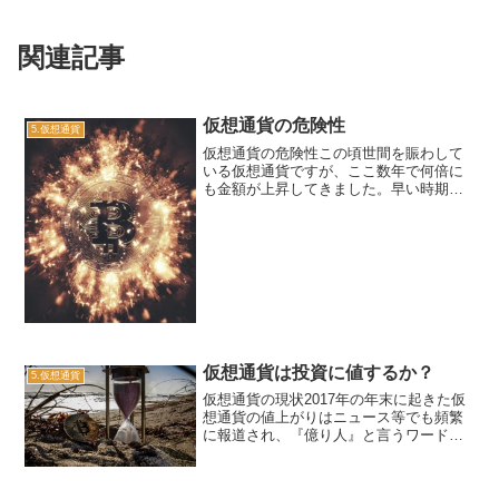
関連記事
仮想通貨の危険性
5.仮想通貨
仮想通貨の危険性この頃世間を賑わして
いる仮想通貨ですが、ここ数年で何倍に
も金額が上昇してきました。早い時期か
ら仮想通貨を持っていた方にとっては手
持ちの資金が膨れ上がった事になりま
す。ただ、仮想通貨は歴史が浅く、本来
の通貨としての機能面より投...
仮想通貨は投資に値するか？
5.仮想通貨
仮想通貨の現状2017年の年末に起きた仮
想通貨の値上がりはニュース等でも頻繁
に報道され、『億り人』と言うワードま
で取り上げられるほど、ビットコインの
価格は上がりました。一時的に1ビットコ
インが200万円近くまで値上がりしたかと