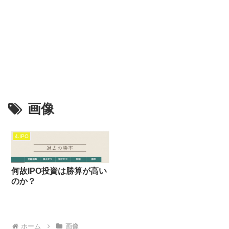
画像
4.IPO
何故IPO投資は勝算が高い
のか？
ホーム
画像